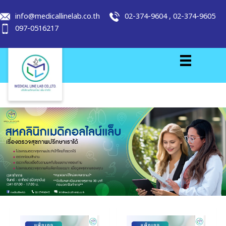
info@medicallinelab.co.th
02-374-9604
,
02-374-9605
097-0516217