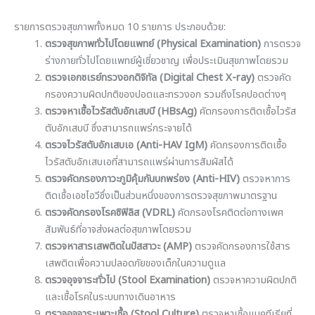
รายการตรวจสุขภาพทั้งหมด 10 รายการ ประกอบด้วย:
ตรวจสุขภาพทั่วไปโดยแพทย์ (Physical Examination)
การตรวจ
ร่างกายทั่วไปโดยแพทย์ผู้เชี่ยวชาญ เพื่อประเมินสุขภาพโดยรวม
ตรวจเอกซเรย์ทรวงอกดิจิทัล (Digital Chest X-ray)
ตรวจคัด
กรองความผิดปกติของปอดและทรวงอก รวมถึงโรคปอดต่างๆ
ตรวจหาเชื้อไวรัสตับอักเสบบี (HBsAg)
คัดกรองการติดเชื้อไวรัส
ตับอักเสบบี ซึ่งสามารถแพร่กระจายได้
ตรวจไวรัสตับอักเสบเอ (Anti-HAV IgM)
คัดกรองการติดเชื้อ
ไวรัสตับอักเสบเอที่สามารถแพร่ผ่านการสัมผัสได้
ตรวจคัดกรองภาวะภูมิคุ้มกันบกพร่อง (Anti-HIV)
ตรวจหาการ
ติดเชื้อเอชไอวีซึ่งเป็นส่วนหนึ่งของการตรวจสุขภาพมาตรฐาน
ตรวจคัดกรองโรคซิฟิลิส (VDRL)
คัดกรองโรคติดต่อทางเพศ
สัมพันธ์ที่อาจส่งผลต่อสุขภาพโดยรวม
ตรวจหาสารเสพติดในปัสสาวะ (AMP)
ตรวจคัดกรองการใช้สาร
เสพติดเพื่อความปลอดภัยของเด็กในความดูแล
ตรวจอุจจาระทั่วไป (Stool Examination)
ตรวจหาความผิดปกติ
และเชื้อโรคในระบบทางเดินอาหาร
ตรวจอุจจาระเพาะเชื้อ (Stool Culture)
ตรวจหาเชื้อแบคทีเรียที่