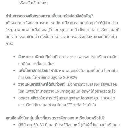
หรือควันเชื่อมโลหะ
ทำไมการตรวจคัดกรองความเสี่ยงมะเร็งปอดจึงสำคัญ?
เนื่องจากมะเร็งปอดในระยะแรกมักไม่มีอาการแสดงใดๆ ทำให้ผู้ป่วยส่วน
ใหญ่มาพบแพทย์เมื่อโรคอยู่ในระยะลุกลามแล้ว ซึ่งยากต่อการรักษาและมี
อัตราการรอดชีวิตต่ำ ดังนั้น การตรวจคัดกรองจึงเป็นหนทางที่ดีที่สุดใน
การ:
ค้นหาความผิดปกติก่อนมีอาการ:
ตรวจพบรอยโรคหรือความผิด
ปกติในปอดตั้งแต่เนิ่นๆ
เพิ่มโอกาสการรักษาหาย:
หากพบมะเร็งในระยะเริ่มต้น โอกาสใน
การรักษาให้หายขาดมีสูงถึง 80-90%
วางแผนการรักษาได้ทันท่วงที:
เมื่อทราบความเสี่ยงหรือพบรอย
โรค แพทย์สามารถวางแผนการดูแลและรักษาได้อย่างรวดเร็ว
ลดความกังวลใจ:
การได้รู้สถานะสุขภาพปอดของคุณ จะช่วยลด
ความวิตกกังวลและช่วยให้คุณใช้ชีวิตได้อย่างมั่นใจ
คุณคือหนึ่งในกลุ่มเสี่ยงที่ควรตรวจคัดกรองมะเร็งปอดหรือไม่?
ผู้ที่มีอายุ 50-80 ปี และมีประวัติสูบบุหรี่ (ทั้งผู้ที่ยังสูบอยู่ หรือเคย