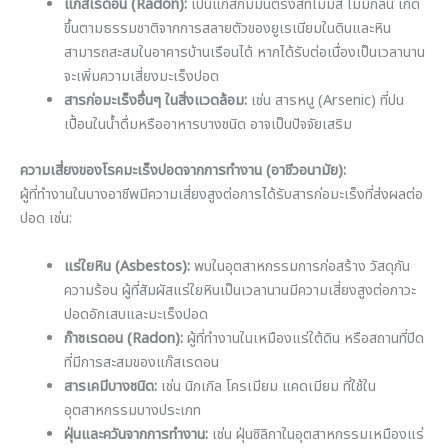
แก๊สเรดอน (Radon):
เป็นแก๊สกัมมันตรังสีที่ไม่มีสี ไม่มีกลิ่น เกิด
ขึ้นตามธรรมชาติจากการสลายตัวของยูเรเนียมในดินและหิน
สามารถสะสมในอาคารบ้านเรือนได้ หากได้รับต่อเนื่องเป็นเวลานาน
จะเพิ่มความเสี่ยงมะเร็งปอด
สารก่อมะเร็งอื่นๆ ในสิ่งแวดล้อม:
เช่น สารหนู (Arsenic) ที่ปน
เปื้อนในน้ำดื่มหรืออาหารบางชนิด อาจเป็นปัจจัยเสริม
ความเสี่ยงของโรคมะเร็งปอดจากการทำงาน (อาชีวอนามัย):
ผู้ที่ทำงานในบางอาชีพมีความเสี่ยงสูงต่อการได้รับสารก่อมะเร็งที่ส่งผลต่อ
ปอด เช่น:
แร่ใยหิน (Asbestos):
พบในอุตสาหกรรมการก่อสร้าง วัสดุกัน
ความร้อน ผู้ที่สัมผัสแร่ใยหินเป็นเวลานานมีความเสี่ยงสูงต่อภาวะ
ปอดอักเสบและมะเร็งปอด
ก๊าซเรดอน (Radon):
ผู้ที่ทำงานในเหมืองแร่ใต้ดิน หรือสถานที่ปิด
ที่มีการสะสมของแก๊สเรดอน
สารเคมีบางชนิด:
เช่น นิกเกิล โครเมียม แคดเมียม ที่ใช้ใน
อุตสาหกรรมบางประเภท
ฝุ่นและควันจากการทำงาน:
เช่น ฝุ่นซิลิกาในอุตสาหกรรมเหมืองแร่