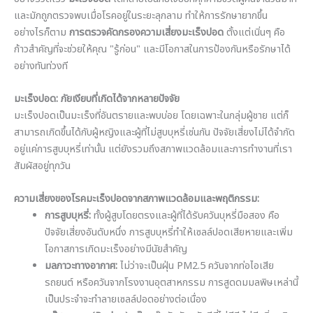
และมักถูกตรวจพบเมื่อโรคอยู่ในระยะลุกลาม ทำให้การรักษายากขึ้น
อย่างไรก็ตาม
การตรวจคัดกรองความเสี่ยงมะเร็งปอด
ตั้งแต่เนิ่นๆ คือ
ก้าวสำคัญที่จะช่วยให้คุณ "รู้ก่อน" และมีโอกาสในการป้องกันหรือรักษาได้
อย่างทันท่วงที
มะเร็งปอด: ภัยเงียบที่เกิดได้จากหลายปัจจัย
มะเร็งปอดเป็นมะเร็งที่อันตรายและพบบ่อย โดยเฉพาะในกลุ่มผู้ชาย แต่ก็
สามารถเกิดขึ้นได้กับผู้หญิงและผู้ที่ไม่สูบบุหรี่เช่นกัน ปัจจัยเสี่ยงไม่ได้จำกัด
อยู่แค่การสูบบุหรี่เท่านั้น แต่ยังรวมถึงสภาพแวดล้อมและการทำงานที่เรา
สัมผัสอยู่ทุกวัน
ความเสี่ยงของโรคมะเร็งปอดจากสภาพแวดล้อมและพฤติกรรม:
การสูบบุหรี่:
ทั้งผู้สูบโดยตรงและผู้ที่ได้รับควันบุหรี่มือสอง คือ
ปัจจัยเสี่ยงอันดับหนึ่ง การสูบบุหรี่ทำให้เซลล์ปอดเสียหายและเพิ่ม
โอกาสการเกิดมะเร็งอย่างมีนัยสำคัญ
มลภาวะทางอากาศ:
ไม่ว่าจะเป็นฝุ่น PM2.5 ควันจากท่อไอเสีย
รถยนต์ หรือควันจากโรงงานอุตสาหกรรม การสูดดมมลพิษเหล่านี้
เป็นประจำจะทำลายเซลล์ปอดอย่างต่อเนื่อง