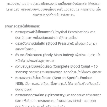
ครบวงจร! โปรแกรมตรวจคัดกรองความเสี่ยงมะเร็งปอดจาก Medical
Line Lab พร้อมรับมือกับปัจจัยเสี่ยงจากสิ่งแวดล้อมและการทำงาน เพื่อ
สุขภาพปอดที่ยั่งยืนในราคาพิเศษ
รายการตรวจในโปรแกรม:
ตรวจสุขภาพทั่วไปโดยแพทย์ (Physical Examination):
การ
ประเมินสุขภาพเบื้องต้นและซักประวัติความเสี่ยง
ตรวจวัดความดันโลหิต (Blood Pressure):
เพื่อประเมินภาวะ
สุขภาพโดยรวม
คำนวณดัชนีมวลกาย (Body Mass Index):
เพื่อประเมินภาวะน้ำ
หนักที่อาจส่งผลต่อสุขภาพปอด
ความสมบูรณ์ของเม็ดเลือด (Complete Blood Count - 15
รายการ):
ตรวจหาความผิดปกติของเลือดที่อาจบ่งชี้ถึงภาวะสุขภาพ
ตรวจหาสารบ่งชี้มะเร็งปอด (Neuron-Specific Enolase -
NSE):
เป็นการตรวจเลือดเพื่อหาสารบ่งชี้ที่อาจเกี่ยวข้องกับมะเร็ง
ปอดบางชนิด
ตรวจสมรรถภาพปอด (Spirometry):
การทดสอบการทำงานของ
ปอด เพื่อวัดปริมาตรและความเร็วของลมหายใจเข้า-ออก ช่วย
ประเมินภาวะปอดอุดกั้นหรือปอดจำกัด