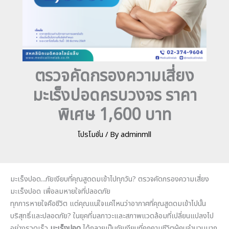
ตรวจคัดกรองความเสี่ยง
มะเร็งปอดครบวงจร ราคา
พิเศษ 1,600 บาท
โปรโมชั่น
/ By
adminmll
มะเร็งปอด...ภัยเงียบที่คุณสูดดมเข้าไปทุกวัน? ตรวจคัดกรองความเสี่ยง
มะเร็งปอด เพื่อลมหายใจที่ปลอดภัย
ทุกการหายใจคือชีวิต แต่คุณแน่ใจแค่ไหนว่าอากาศที่คุณสูดดมเข้าไปนั้น
บริสุทธิ์และปลอดภัย? ในยุคที่มลภาวะและสภาพแวดล้อมที่เปลี่ยนแปลงไป
อย่างรวดเร็ว
มะเร็งปอด
ได้กลายเป็นภัยเงียบที่คุกคามชีวิตผู้คนจำนวนมาก