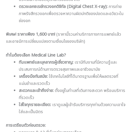
ตรวจเอกซเรย์ทรวงอกดิจิทัล (Digital Chest X-ray):
การถ่าย
ภาพรังสีทรวงอกเพื่อตรวจหาความผิดปกติของปอดและอวัยวะใน
ช่องอก
พิเศษ! ราคาเพียง 1,600 บาท!
(ราคานี้รวมค่าบริการทางการแพทย์แล้ว
และอาจมีการเปลี่ยนแปลงตามเงื่อนไขของบริษัท)
ทำไมต้องเลือก Medical Line Lab?
ทีมแพทย์และบุคลากรผู้เชี่ยวชาญ:
เรามีทีมงานที่มีความรู้และ
ประสบการณ์ด้านการตรวจสุขภาพและอาชีวอนามัย
เครื่องมือทันสมัย:
ใช้เทคโนโลยีที่ได้มาตรฐานเพื่อให้ผลตรวจที่
แม่นยำและรวดเร็ว
สะดวกและเข้าถึงง่าย:
ตั้งอยู่ในทำเลที่เดินทางสะดวก พร้อมบริการ
ที่รวดเร็ว
ใส่ใจทุกรายละเอียด:
เราดูแลผู้เข้ารับบริการทุกท่านด้วยความเอาใจ
ใส่และเป็นมิตร
การเตรียมตัวก่อนตรวจ: