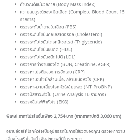
คำนวณดัชนีมวลกาย (Body Mass Index)
ความสมบูรณ์ของเม็ดเลือด (Complete Blood Count 15
รายการ)
ตรวจระดับน้ำตาลในเลือด (FBS)
ตรวจระดับไขมันคอเลสเตอรอล (Cholesterol)
ตรวจระดับไขมันไตรกลีเซอไรด์ (Triglyceride)
ตรวจระดับไขมันชนิดดี (HDL)
ตรวจระดับไขมันชนิดไม่ดี (LDL)
ตรวจการทำงานของไต (BUN, Creatinine, eGFR)
ตรวจหาโปรตีนของการอักเสบ (CRP)
ตรวจหาเอนไซม์กล้ามเนื้อ, กล้ามเนื้อหัวใจ (CPK)
ตรวจหาความเสี่ยงโรคหัวใจล้มเหลว (NT-ProBNP)
ตรวจปัสสาวะทั่วไป (Urine Analysis 16 รายการ)
ตรวจคลื่นไฟฟ้าหัวใจ (EKG)
พิเศษ! ราคาโปรโมชั่นเพียง 2,754 บาท (จากราคาปกติ 3,060 บาท)
อย่าปล่อยให้โรคหัวใจเป็นอุปสรรคในการใช้ชีวิตของคุณ ตรวจหาความ
เสี่ยงโรคหัวใจวันนี้ เพื่อสุขภาพที่ดีในระยะยาว