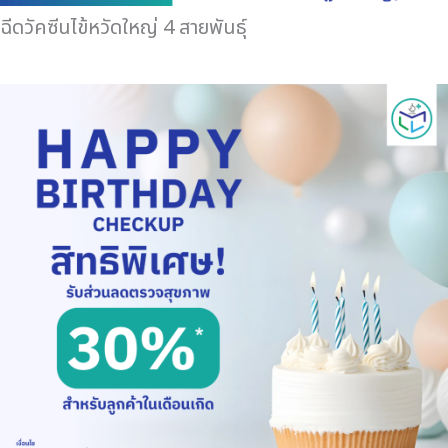
ฉีดวัคซีนไข้หวัดใหญ่ 4 สายพันธุ์