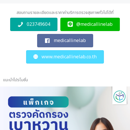
สอบถามรายละเอียดและราคาค่าบริการตรวจสุขภาพทั่วไปได้ที่
023749604
@medicallinelab
medicallinelab
www.medicallinelab.co.th
แนะนำโปรโมชั่น