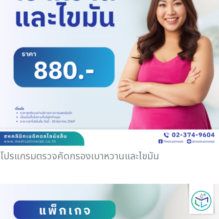
โปรแกรมตรวจคัดกรองเบาหวานและไขมัน