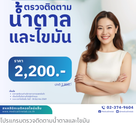
โปรแกรมตรวจติดตามน้ำตาลและไขมัน