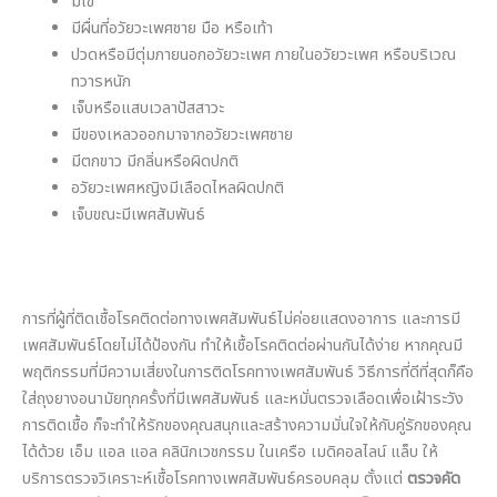
มีไข้
มีผื่นที่อวัยวะเพศชาย มือ หรือเท้า
ปวดหรือมีตุ่มภายนอกอวัยวะเพศ ภายในอวัยวะเพศ หรือบริเวณ
ทวารหนัก
เจ็บหรือแสบเวลาปัสสาวะ
มีของเหลวออกมาจากอวัยวะเพศชาย
มีตกขาว มีกลิ่นหรือผิดปกติ
อวัยวะเพศหญิงมีเลือดไหลผิดปกติ
เจ็บขณะมีเพศสัมพันธ์
การที่ผู้ที่ติดเชื้อโรคติดต่อทางเพศสัมพันธ์ไม่ค่อยแสดงอาการ และการมี
เพศสัมพันธ์โดยไม่ได้ป้องกัน ทำให้เชื้อโรคติดต่อผ่านกันได้ง่าย หากคุณมี
พฤติกรรมที่มีความเสี่ยงในการติดโรคทางเพศสัมพันธ์ วิธีการที่ดีที่สุดก็คือ
ใส่ถุงยางอนามัยทุกครั้งที่มีเพศสัมพันธ์ และหมั่นตรวจเลือดเพื่อเฝ้าระวัง
การติดเชื้อ ก็จะทำให้รักของคุณสนุกและสร้างความมั่นใจให้กับคู่รักของคุณ
ได้ด้วย เอ็ม แอล แอล คลินิกเวชกรรม ในเครือ เมดิคอลไลน์ แล็บ ให้
บริการตรวจวิเคราะห์เชื้อโรคทางเพศสัมพันธ์ครอบคลุม ตั้งแต่
ตรวจคัด