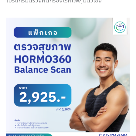
โปรแกรมตรวจคัดกรองโรคแพ้ภูมิตัวเอง