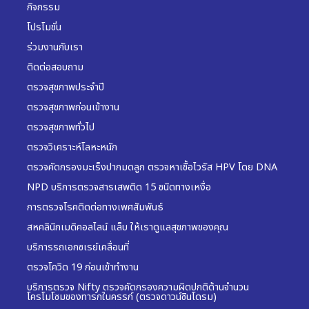
กิจกรรม
โปรโมชั่น
ร่วมงานกับเรา
ติดต่อสอบถาม
ตรวจสุขภาพประจำปี
ตรวจสุขภาพก่อนเข้างาน
ตรวจสุขภาพทั่วไป
ตรวจวิเคราะห์โลหะหนัก
ตรวจคัดกรองมะเร็งปากมดลูก ตรวจหาเชื้อไวรัส HPV โดย DNA
NPD บริการตรวจสารเสพติด 15 ชนิดทางเหงื่อ
การตรวจโรคติดต่อทางเพศสัมพันธ์
สหคลินิกเมดิคอลไลน์ แล็บ ให้เราดูแลสุขภาพของคุณ
บริการรถเอกซเรย์เคลื่อนที่
ตรวจโควิด 19 ก่อนเข้าทำงาน
บริการตรวจ Nifty ตรวจคัดกรองความผิดปกติด้านจำนวน
โครโมโซมของทารกในครรภ์ (ตรวจดาวน์ซินโดรม)