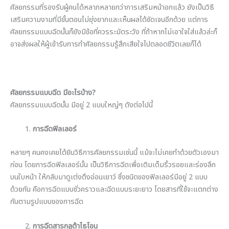
ศัลยกรรมที่รองรับผู้คนได้หลากหลายกว่าการเสริมหน้าอกแล้ว ยังเป็นวิธี
เสริมความงามที่มีขั้นตอนไม่ยุ่งยากและเห็นผลได้ชัดเจนอีกด้วย แต่การ
ศัลยกรรมแบบฉีดนั้นก็ยังมีข้อที่ควรระมัดระวัง ที่ถ้าหากไม่เอาใจใส่แล้วล่ะก็
อาจส่งผลให้ผู้เข้ารับการทำศัลยกรรมรู้สึกเสียใจไปตลอดชีวิตเลยก็ได้
ศัลยกรรมแบบฉีด มีอะไรบ้าง
?
ศัลยกรรมแบบฉีดนั้น มีอยู่ 2 แบบใหญ่ๆ ดังต่อไปนี้
การฉีดฟิลเลอร์
หลายๆ คนคงเคยได้ยินวิธีการศัลยกรรมเช่นนี้ แม้จะไม่เคยทำด้วยตัวเองมา
ก่อน โดยการฉีดฟิลเลอร์นั้น เป็นวิธีการฉีดเพื่อเติมเต็มริ้วรอยและร่องลึก
บนใบหน้า ให้กลับมาดูเต่งตึงอ่อนเยาว์ ซึ่งชนิดของฟิลเลอร์มีอยู่ 2 แบบ
ด้วยกัน คือการฉีดแบบชั่วคราวและฉีดแบบระยะยาว โดยสารที่ใช้จะแตกต่าง
กันตามรูปแบบของการฉีด
การฉีดสารกลูต้าไธโอน