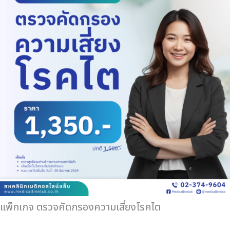
แพ็กเกจ ตรวจคัดกรองความเสี่ยงโรคไต