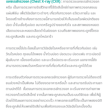
เอกซเรย์ทรวงอก
(Chest X-ray (CXR)
:
การตรวจเอกซเรย์ทรวงอก
หรือ เป็นการตรวจทางรังสีวิทยาที่ใช้รังสีเอ็กซ์ถ่ายภาพทรวงอกลงบน
แผ่นฟิล์ม เพื่อวินิจฉัยภาวะต่างๆ เกี่ยวกับทรวงอก อวัยวะภายใน และ
โครงสร้างข้างเคียงการตรวจนี้สามารถช่วยให้เห็นรอยโรคผิดปกติของ
ปอด น้ำในเยื่อหุ้มปอด ขนาดหรือรูปร่างของหัวใจ และสภาพของหลอด
เลือดแดงและหลอดเลือดดำในช่องอก รวมถึงสภาพของกระดูกซี่โครง
กระดูกสันหลัง และกระดูกไหปลาร้า
การตรวจนี้มีประโยชน์ในการวินิจฉัยโรคหรืออาการที่เกี่ยวกับปอด เช่น
วัณโรคปอด ถุงลมโป่งพอง น้ำท่วมปอด ปอดบวม ปอดแฟบ ภาวะปอดมี
ฝุ่นจับมาก เนื้องอกในปอด และมะเร็งปอดระยะเริ่มแรก นอกจากนี้ยัง
สามารถตรวจพบโรคหรืออาการที่เกี่ยวกับหัวใจและกระดูกได้ด้วย
การเตรียมตัวก่อนการตรวจเอกซเรย์ทรวงอก ผู้รับการตรวจไม่ต้องเตรี
ยมล่วงหน้าเป็นพิเศษ ไม่ต้องงดอาหารหรือน้ำ และสามารถรับประทานยา
ตามปกติได้ ขั้นตอนการตรวจเอกซเรย์ทรวงอก จะเริ่มจากการถ่ายภาพ
ทรวงอกด้วยรังสีเอ็กซ์ จากนั้นภาพจะถูกสแกนเป็นระบบดิจิตอล เพื่อให้ผู้
ป่วยได้รับผลการตรวจอย่างรวดเร็ว ภาพเอกซเรย์ที่ได้จะเป็นภาพสองมิติ
ซึ่งจะถูกส่งให้แพทย์รังสีอ่านเพื่อคัดกรองและวินิจฉัยโรคเบื้องต้น