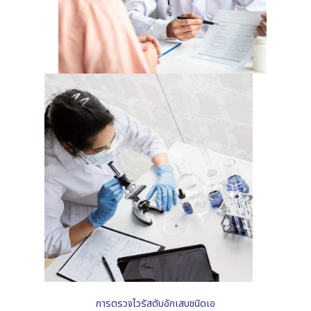
การตรวจไวรัสตับอักเสบชนิดเอ