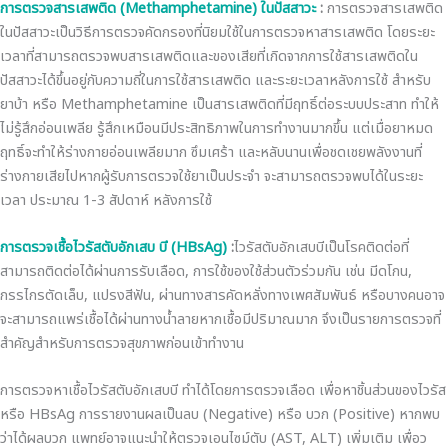
การตรวจสารเสพติด
(Methamphetamine)
ในปัสสาวะ
:
การตรวจสารเสพติด
ในปัสสาวะเป็นวิธีการตรวจคัดกรองที่นิยมใช้ในการตรวจหาสารเสพติด โดยระยะ
เวลาที่สามารถตรวจพบสารเสพติดและของเสียที่เกิดจากการใช้สารเสพติดใน
ปัสสาวะได้ขึ้นอยู่กับความถี่ในการใช้สารเสพติด และระยะเวลาหลังการใช้ สำหรับ
ยาบ้า หรือ Methamphetamine เป็นสารเสพติดที่มีฤทธิ์ต่อระบบประสาท ทำให้
ไม่รู้สึกอ่อนเพลีย รู้สึกเหมือนมีประสิทธิภาพในการทำงานมากขึ้น แต่เมื่อยาหมด
ฤทธิ์จะทำให้ร่างกายอ่อนเพลียมาก ซึมเศร้า และหลับนานเพื่อชดเชยพลังงานที่
ร่างกายเสียไปหากผู้รับการตรวจใช้ยาเป็นประจำ จะสามารถตรวจพบได้ในระยะ
เวลา ประมาณ 1-3 สัปดาห์ หลังการใช้
การตรวจเชื้อไวรัสตับอักเสบ บี
(HBsAg)
:
ไวรัสตับอักเสบบีเป็นโรคติดต่อที่
สามารถติดต่อได้ผ่านการรับเลือด, การใช้ของใช้ส่วนตัวร่วมกัน เช่น มีดโกน,
กรรไกรตัดเล็บ, แปรงสีฟัน, ผ่านทางสารคัดหลั่งทางเพศสัมพันธ์ หรือบางคนอาจ
จะสามารถแพร่เชื้อได้ผ่านทางน้ำลายหากเชื้อมีปริมาณมาก จึงเป็นรายการตรวจที่
สำคัญสำหรับการตรวจสุขภาพก่อนเข้าทำงาน
การตรวจหาเชื้อไวรัสตับอักเสบบี ทำได้โดยการตรวจเลือด เพื่อหาชิ้นส่วนของไวรัส
หรือ HBsAg การรายงานผลเป็นลบ (Negative) หรือ บวก (Positive) หากพบ
ว่าได้ผลบวก แพทย์อาจแนะนำให้ตรวจเอนไซม์ตับ (AST, ALT) เพิ่มเติม เพื่อว