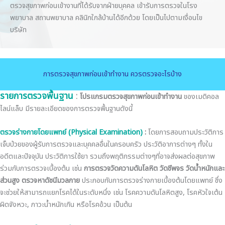
ตรวจสุขภาพก่อนเข้างานที่ได้รับจากฝ่ายบุคคล เข้ารับการตรวจในโรง
พยาบาล สถานพยาบาล คลินิกใกล้บ้านได้อีกด้วย โดยเป็นไปตามเงื่อนไข
บริษัท
การตรวจสุขภาพก่อนเข้าทำงาน ควรตรวจอะไรบ้าง
รายการตรวจพื้นฐาน
:
โปรแกรมตรวจสุขภาพก่อนเข้าทำงาน
ของเมดิคอล
ไลน์แล็บ มีรายละเอียดของการตรวจพื้นฐานดังนี้
ตรวจร่างกายโดยแพทย์
(Physical Examination)
:
โดยการสอบถามประวัติการ
เจ็บป่วยของผู้รับการตรวจและบุคคลอื่นในครอบครัว ประวัติอาการต่างๆ ทั้งใน
อดีตและปัจจุบัน ประวัติการใช้ยา รวมถึงพฤติกรรมต่างๆที่อาจส่งผลต่อสุขภาพ
ร่วมกับการตรวจเบื้องต้น เช่น
การตรวจวัดความดันโลหิต วัดชีพจร วัดน้ำหนักและ
ส่วนสูง ตรวจหาดัชนีมวลกาย
ประกอบกับการตรวจร่างกายเบื้องต้นโดยแพทย์ ซึ่ง
จะช่วยให้สามารถแยกโรคได้ในระดับหนึ่ง เช่น โรคความดันโลหิตสูง, โรคหัวใจเต้น
ผิดจังหวะ, ภาวะน้ำหนักเกิน หรือโรคอ้วน เป็นต้น