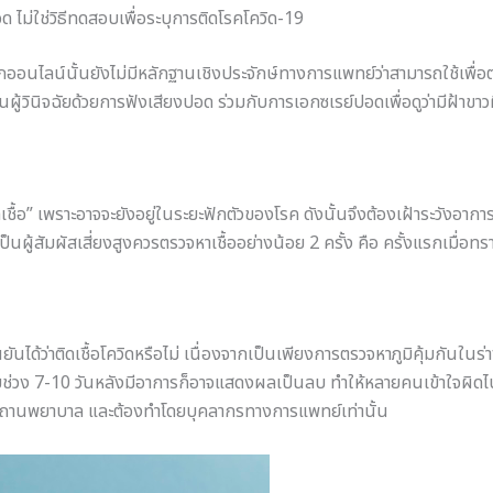
ด ไม่ใช่วิธีทดสอบเพื่อระบุการติดโรคโควิด-19
กออนไลน์นั้นยังไม่มีหลักฐานเชิงประจักษ์ทางการแพทย์ว่าสามารถใช้เพื่อ
นผู้วินิจฉัยด้วยการฟังเสียงปอด ร่วมกับการเอกซเรย์ปอดเพื่อดูว่ามีฝ้าขาว
ติดเชื้อ” เพราะอาจจะยังอยู่ในระยะฟักตัวของโรค ดังนั้นจึงต้องเฝ้าระวังอา
าเป็นผู้สัมผัสเสี่ยงสูงควรตรวจหาเชื้ออย่างน้อย 2 ครั้ง คือ ครั้งแรกเมื่
ันได้ว่าติดเชื้อโควิดหรือไม่ เนื่องจากเป็นเพียงการตรวจหาภูมิคุ้มกันใน
ยช่วง 7-10 วันหลังมีอาการก็อาจแสดงผลเป็นลบ ทำให้หลายคนเข้าใจผิดไปเ
าะสถานพยาบาล และต้องทำโดยบุคลากรทางการแพทย์เท่านั้น