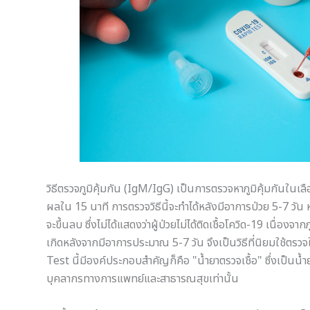
วิธีตรวจภูมิคุ้มกัน (IgM/IgG) เป็นการตรวจหาภูมิคุ้มกันใน
ผลใน 15 นาที การตรวจวิธีนี้จะทำได้หลังมีอาการป่วย 5-7 วัน 
จะขึ้นลบ ซึ่งไม่ได้แสดงว่าผู้ป่วยไม่ได้ติดเชื้อโควิด-19 เนื่องจาก
เกิดหลังจากมีอาการประมาณ 5-7 วัน จึงเป็นวิธีที่นิยมใช้ตร
Test นี้มีองค์ประกอบสำคัญก็คือ "น้ำยาตรวจเชื้อ" ซึ่งเป็น
บุคลากรทางการแพทย์และสาธารณสุขเท่านั้น