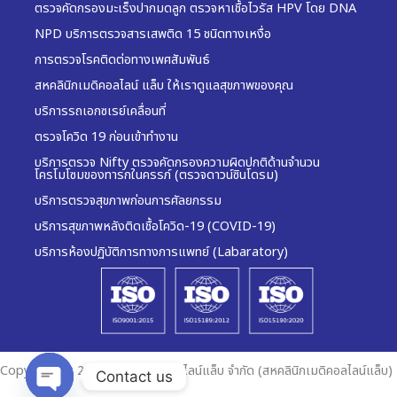
ตรวจคัดกรองมะเร็งปากมดลูก ตรวจหาเชื้อไวรัส HPV โดย DNA
NPD บริการตรวจสารเสพติด 15 ชนิดทางเหงื่อ
การตรวจโรคติดต่อทางเพศสัมพันธ์
สหคลินิกเมดิคอลไลน์ แล็บ ให้เราดูแลสุขภาพของคุณ
บริการรถเอกซเรย์เคลื่อนที่
ตรวจโควิด 19 ก่อนเข้าทำงาน
บริการตรวจ Nifty ตรวจคัดกรองความผิดปกติด้านจำนวน
โครโมโซมของทารกในครรภ์ (ตรวจดาวน์ซินโดรม)
บริการตรวจสุขภาพก่อนการศัลยกรรม
บริการสุขภาพหลังติดเชื้อโควิด-19 (COVID-19)
บริการห้องปฏิบัติการทางการแพทย์ (Labaratory)
Copyright © 2024 บริษัท เมดิคอลไลน์แล็บ จำกัด (สหคลินิกเมดิคอลไลน์แล็บ)
Contact us