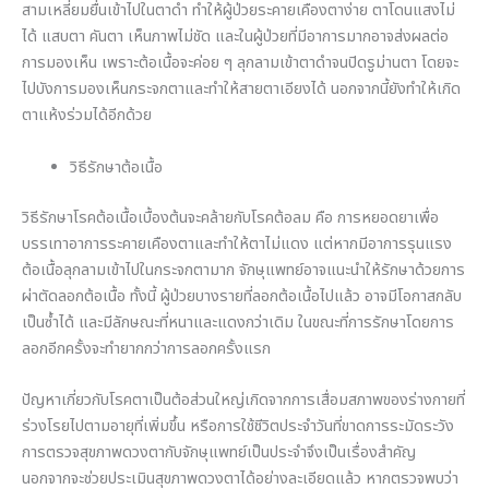
สามเหลี่ยมยื่นเข้าไปในตาดำ ทำให้ผู้ป่วยระคายเคืองตาง่าย ตาโดนแสงไม่
ได้ แสบตา คันตา เห็นภาพไม่ชัด และในผู้ป่วยที่มีอาการมากอาจส่งผลต่อ
การมองเห็น เพราะต้อเนื้อจะค่อย ๆ ลุกลามเข้าตาดำจนปิดรูม่านตา โดยจะ
ไปบังการมองเห็นกระจกตาและทำให้สายตาเอียงได้ นอกจากนี้ยังทำให้เกิด
ตาแห้งร่วมได้อีกด้วย
วิธีรักษาต้อเนื้อ
วิธีรักษาโรคต้อเนื้อเบื้องต้นจะคล้ายกับโรคต้อลม คือ การหยอดยาเพื่อ
บรรเทาอาการระคายเคืองตาและทำให้ตาไม่แดง แต่หากมีอาการรุนแรง
ต้อเนื้อลุกลามเข้าไปในกระจกตามาก จักษุแพทย์อาจแนะนำให้รักษาด้วยการ
ผ่าตัดลอกต้อเนื้อ ทั้งนี้ ผู้ป่วยบางรายที่ลอกต้อเนื้อไปแล้ว อาจมีโอกาสกลับ
เป็นซ้ำได้ และมีลักษณะที่หนาและแดงกว่าเดิม ในขณะที่การรักษาโดยการ
ลอกอีกครั้งจะทำยากกว่าการลอกครั้งแรก
ปัญหาเกี่ยวกับโรคตาเป็นต้อส่วนใหญ่เกิดจากการเสื่อมสภาพของร่างกายที่
ร่วงโรยไปตามอายุที่เพิ่มขึ้น หรือการใช้ชีวิตประจำวันที่ขาดการระมัดระวัง
การตรวจสุขภาพดวงตากับจักษุแพทย์เป็นประจำจึงเป็นเรื่องสำคัญ
นอกจากจะช่วยประเมินสุขภาพดวงตาได้อย่างละเอียดแล้ว หากตรวจพบว่า