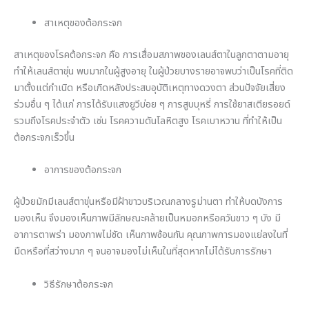
สาเหตุของต้อกระจก
สาเหตุของโรคต้อกระจก คือ การเสื่อมสภาพของเลนส์ตาในลูกตาตามอายุ
ทำให้เลนส์ตาขุ่น พบมากในผู้สูงอายุ ในผู้ป่วยบางรายอาจพบว่าเป็นโรคที่ติด
มาตั้งแต่กำเนิด หรือเกิดหลังประสบอุบัติเหตุทางดวงตา ส่วนปัจจัยเสี่ยง
ร่วมอื่น ๆ ได้แก่ การได้รับแสงยูวีบ่อย ๆ การสูบบุหรี่ การใช้ยาสเตียรอยด์
รวมถึงโรคประจำตัว เช่น โรคความดันโลหิตสูง โรคเบาหวาน ที่ทำให้เป็น
ต้อกระจกเร็วขึ้น
อาการของต้อกระจก
ผู้ป่วยมักมีเลนส์ตาขุ่นหรือมีฝ้าขาวบริเวณกลางรูม่านตา ทำให้บดบังการ
มองเห็น จึงมองเห็นภาพมีลักษณะคล้ายเป็นหมอกหรือควันขาว ๆ บัง มี
อาการตาพร่า มองภาพไม่ชัด เห็นภาพซ้อนกัน คุณภาพการมองแย่ลงในที่
มืดหรือที่สว่างมาก ๆ จนอาจมองไม่เห็นในที่สุดหากไม่ได้รับการรักษา
วิธีรักษาต้อกระจก