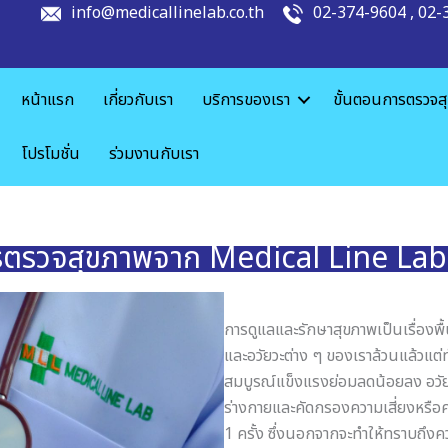
info@medicallinelab.co.th
02-374-9604
,
02-
หน้าแรก
เกี่ยวกับเรา
บริการของเรา
ขั้นตอนการตรวจส
โปรโมชั่น
ร่วมงานกับเรา
รตรวจสุขภาพจาก Medical Line Lab ที
การดูแลและรักษาสุขภาพเป็นเรื่องพื
และอวัยวะต่าง ๆ ของเราล้วนแล้วแต่ท
สมบูรณ์แข็งแรงย่อมลดน้อยลง อวัยว
ร่างกายและคัดกรองความเสี่ยงหรือค
1 ครั้ง ซึ่งนอกจากจะทำให้ทราบถึงค