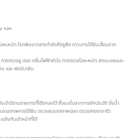
ัง ฯลฯ
ลหะหนัก โรคพิษจากสารกำจัดศัตรูพืช ภาวะการได้ยินเสื่อมจาก
่ การตรวจหู ปอด คลื่นไฟฟ้าหัวใจ การตรวจโลหะหนัก สารระเหยและ
โตน และ ฟอร์มาลิน
ีตามรายการที่ได้ตกลงไว้ ซึ่งจะเริ่มจากการซักประวัติ ชั่งน้ำ
รวจสมรรถภาพการได้ยิน ตรวจสมรรถภาพปอด ตรวจสายตาอาชีว
้งกับเจ้าหน้าที่ได้