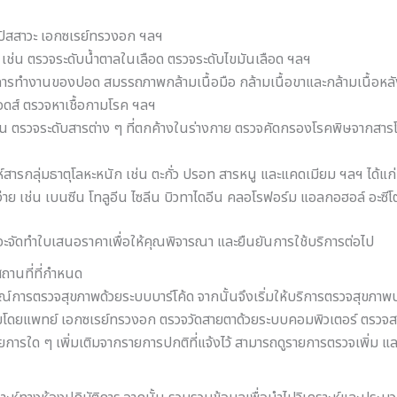
 ปัสสาวะ เอกซเรย์ทรวงอก ฯลฯ
เช่น ตรวจระดับน้ำตาลในเลือด ตรวจระดับไขมันเลือด ฯลฯ
 การทำงานของปอด สมรรถภาพกล้ามเนื้อมือ กล้ามเนื้อขาและกล้ามเนื้อหล
เอดส์ ตรวจหาเชื้อกามโรค ฯลฯ
ช่น ตรวจระดับสารต่าง ๆ ที่ตกค้างในร่างกาย ตรวจคัดกรองโรคพิษจากสารโ
สารกลุ่มธาตุโลหะหนัก เช่น ตะกั่ว ปรอท สารหนู และแคดเมียม ฯลฯ ได้แก
ง่าย เช่น เบนซีน โทลูอีน ไซลีน บิวทาไดอีน คลอโรฟอร์ม แอลกอฮอล์ อะซี
จะจัดทำใบเสนอราคาเพื่อให้คุณพิจารณา และยืนยันการใช้บริการต่อไป
ถานที่ที่กำหนด
ารตรวจสุขภาพด้วยระบบบาร์โค้ด จากนั้นจึงเริ่มให้บริการตรวจสุขภาพประจำป
างกายโดยแพทย์ เอกซเรย์ทรวงอก ตรวจวัดสายตาด้วยระบบคอมพิวเตอร์ ต
รใด ๆ เพิ่มเติมจากรายการปกติที่แจ้งไว้ สามารถดูรายการตรวจเพิ่ม และแจ